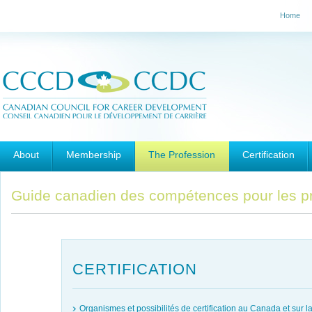
Home
Main menu
Skip to primary content
Skip to secondary content
About
Membership
The Profession
Certification
Guide canadien des compétences pour les p
CERTIFICATION
Organismes et possibilités de certification au Canada et sur l